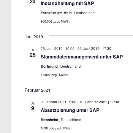
23
u
Instandhaltung mit SAP
m
Frankfurt am Main
, Deutschland
w
960,00€ zzgl. MWSt.
ä
h
Juni 2019
l
25. Juni 2019 | 10:00
-
26. Juni 2019 | 17:30
DI.
e
25
Stammdatenmanagement unter SAP
n
Dortmund
, Deutschland
.
1.090€ zzgl. MWSt.
Februar 2021
9. Februar 2021 | 9:00
-
10. Februar 2021 | 17:30
DI.
9
Absatzplanung unter SAP
Mannheim
, Deutschland
1090,00€ zzgl. MWSt.