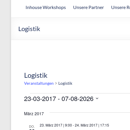
Arbeitsgemeinschaft
Inhouse Workshops
Unsere Partner
Unsere R
für
wirtschaftliche
Fertigung
Logistik
Logistik
Veranstaltungen
Logistik
Veranstaltungen
23-03-2017
 - 
07-08-2026
D
März 2017
a
t
23. März 2017 | 9:00
-
24. März 2017 | 17:15
DO.