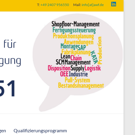
T:
+49 2407 956550
Mail:
info[at]awf.de
gen
Qualifizierungsprogramm